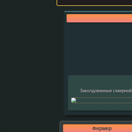
Заколдованные скверной
Фермер