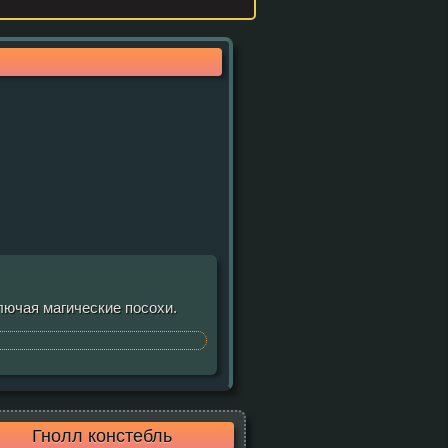
ючая магические посохи.
Гнолл констебль