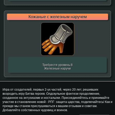
Кожаные с железным наручем
Требуестя уровень:8
Железные наручи
Игра от создателей, первых 2-ух частей, через 20 лет, решивших
возродить игру Битва героев. Олдскульное фэнтези продолжение,
созданное на энтузиазме и ностальгии. Присоединяйтесь и принимайте
участие в становление новой - РПГ: защита царства, подключайтесь! Как и
прежде мы станем прислушиваться к вашим отзывам и советам.
Добавляйте собственных чудовищ и воинов.