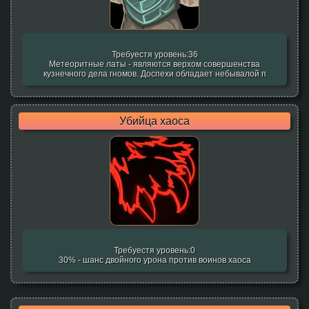
Требуестя уровень:36
Метеоритные латы - являются верхом совершенства
кузнечного дела гномов. Доспехи обладает небывалой п
Убийца хаоса
Требуестя уровень:0
30% - шанс двойного урона против воинов хаоса