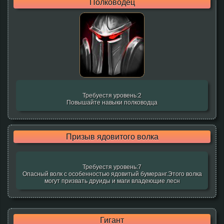
Полководец
Требуестя уровень:2
Повышайте навыки полководца
Призыв ядовитого волка
Требуестя уровень:7
Опасный волк с особенностью ядовитый бумеранг.Этого волка
могут призвать друиды и маги владеющие лесн
Гигант