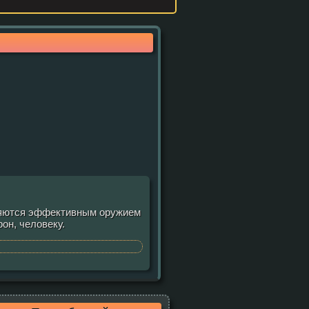
вляются эффективным оружием
он, человеку.