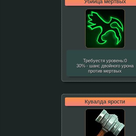
Убийца мертвых
Требуестя уровень:0
30% - шанс двойного урона
против мертвых
Кувалда ярости